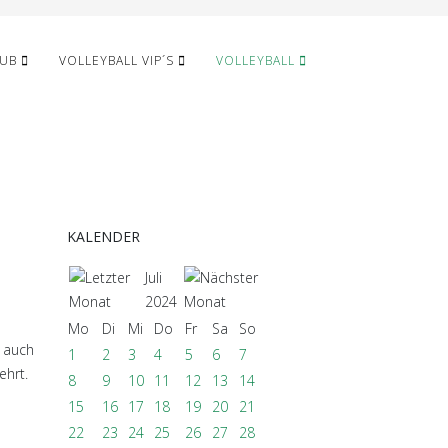
LUB
VOLLEYBALL VIP´S
VOLLEYBALL
KALENDER
Juli
2024
Mo
Di
Mi
Do
Fr
Sa
So
t auch
1
2
3
4
5
6
7
ehrt.
8
9
10
11
12
13
14
15
16
17
18
19
20
21
22
23
24
25
26
27
28