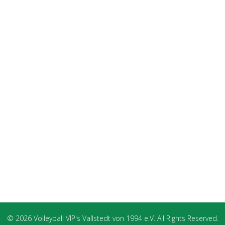
© 2026 Volleyball VIP's Vallstedt von 1994 e.V. All Rights Reserved.