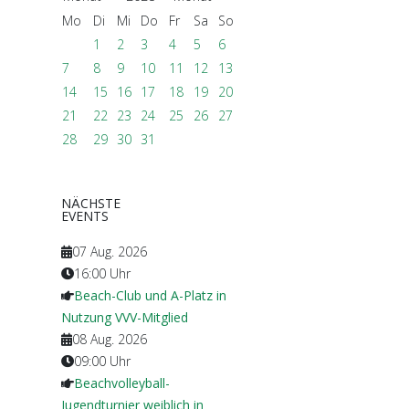
Mo
Di
Mi
Do
Fr
Sa
So
1
2
3
4
5
6
7
8
9
10
11
12
13
14
15
16
17
18
19
20
21
22
23
24
25
26
27
28
29
30
31
NÄCHSTE
EVENTS
07 Aug. 2026
16:00
Uhr
Beach-Club und A-Platz in
Nutzung VVV-Mitglied
08 Aug. 2026
09:00
Uhr
Beachvolleyball-
Jugendturnier weiblich in