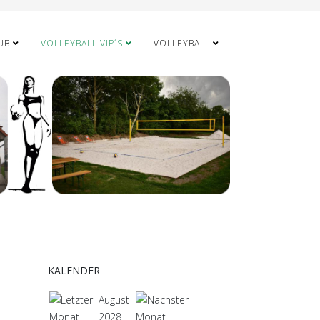
UB
VOLLEYBALL VIP´S
VOLLEYBALL
KALENDER
August
2028