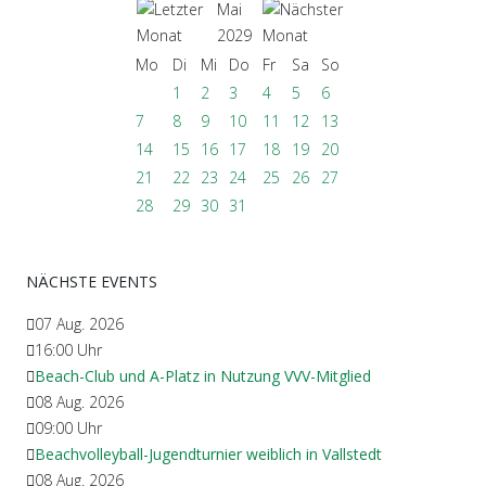
Mai
2029
Mo
Di
Mi
Do
Fr
Sa
So
1
2
3
4
5
6
7
8
9
10
11
12
13
14
15
16
17
18
19
20
21
22
23
24
25
26
27
28
29
30
31
NÄCHSTE EVENTS
07 Aug. 2026
16:00
Uhr
Beach-Club und A-Platz in Nutzung VVV-Mitglied
08 Aug. 2026
09:00
Uhr
Beachvolleyball-Jugendturnier weiblich in Vallstedt
08 Aug. 2026