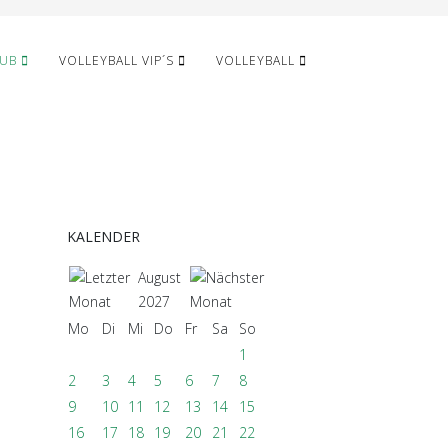
LUB
VOLLEYBALL VIP´S
VOLLEYBALL
KALENDER
August
2027
Mo
Di
Mi
Do
Fr
Sa
So
1
2
3
4
5
6
7
8
9
10
11
12
13
14
15
16
17
18
19
20
21
22