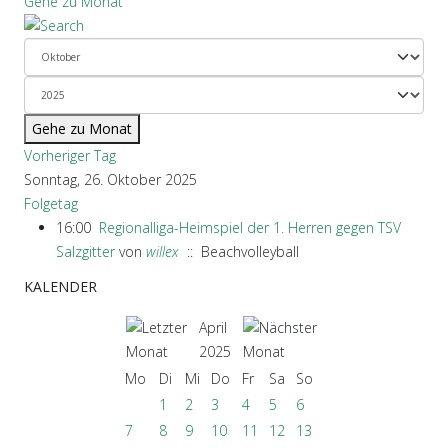
Gehe zu Monat
Gehe zu Monat
Vorheriger Tag
Sonntag, 26. Oktober 2025
Folgetag
16:00
Regionalliga-Heimspiel der 1. Herren gegen TSV
Salzgitter
von
willex
:: Beachvolleyball
KALENDER
April
2025
Mo
Di
Mi
Do
Fr
Sa
So
1
2
3
4
5
6
7
8
9
10
11
12
13