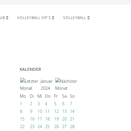
LUB
VOLLEYBALL VIP´S
VOLLEYBALL
KALENDER
Januar
2024
Mo
Di
Mi
Do
Fr
Sa
So
1
2
3
4
5
6
7
8
9
10
11
12
13
14
15
16
17
18
19
20
21
22
23
24
25
26
27
28