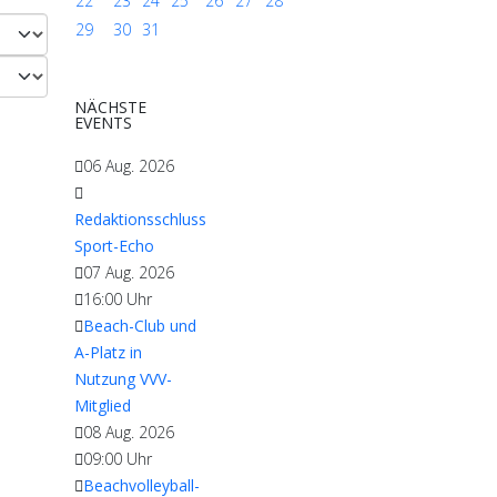
22
23
24
25
26
27
28
29
30
31
NÄCHSTE
EVENTS
06 Aug. 2026
Redaktionsschluss
Sport-Echo
07 Aug. 2026
16:00
Uhr
Beach-Club und
A-Platz in
Nutzung VVV-
Mitglied
08 Aug. 2026
09:00
Uhr
Beachvolleyball-