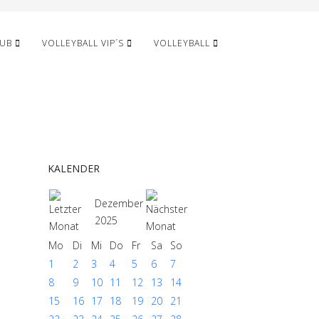
LUB
VOLLEYBALL VIP´S
VOLLEYBALL
KALENDER
Dezember
2025
Mo
Di
Mi
Do
Fr
Sa
So
1
2
3
4
5
6
7
8
9
10
11
12
13
14
15
16
17
18
19
20
21