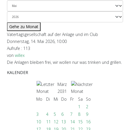
Gehe zu Monat
Vatertagsgesellschaft auf der Anlage und im Club
Donnerstag, 14. Mai 2026, 10:00
Aufrufe
: 113
von
willex
Die Anlagen bleiben frei, wir wollen nur was trinken und grillen.
KALENDER
März
2031
Mo
Di
Mi
Do
Fr
Sa
So
1
2
3
4
5
6
7
8
9
10
11
12
13
14
15
16
17
18
19
20
21
22
23